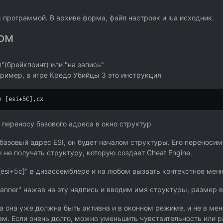
 программой. В архиве форма, файл настроек и lua исходник.
ном
"(брейкпоинт) или "на запись"
ример, в игре Кредо Убийцы 3 это инструкция
v [esi+
5
C],cx
переносу базового адреса в окно структур
азовый адрес ESI, он будет началом структуры. Его переносим в
 не получать структуру, которую создает Cheat Engine.
esi+5c]" в дизассемблере и на любом вызвать контекстное меню
canner" нажав на эту надпись и вводим имя структуры, размер в 
а она уже должна быть активна и в оконном режиме, и не в ме
там. Если очень долго, можно уменьшить чувствительность или 