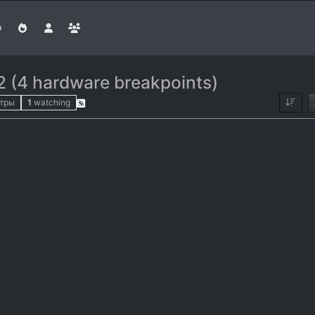
2 (4 hardware breakpoints)
тры
1
watching