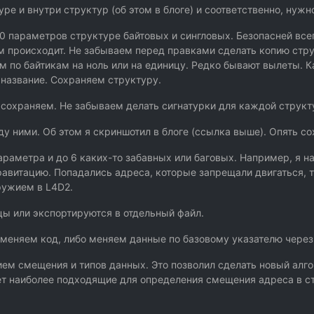
туре и внутри структур (об этом в блоге) и соответственно, нужн
0 параметров структуре байтовых и сингловых. Безопасней всег
 там происходит. Не забываем перед правками сделать копию стр
им по байтикам на ноль или на единицу. Редко бывают вылеты. 
 название. Сохраняем структуру.
 сохраняем. Не забываем делать сигнатурки для каждой структ
 ними. Об этом я скриншотил в блоге (ссылка выше). Опять с
параметра и до 6 каких-то забавных или баговых. Например, я
равитацию. Попадались адреса, которые запрещали двигаться, т
ружием в L4D2.
ы или экспортируются в отдельный файл.
 меняем код, либо меняем данные по базовому указателю через
ем смещения и типов данных. Это позволил сделать новый алго
т наиболее подходящие для определения смещения адреса в ст