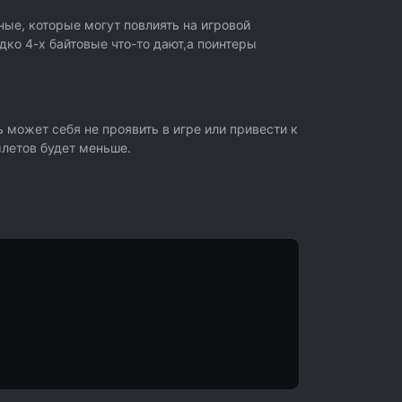
ные, которые могут повлиять на игровой
едко 4-х байтовые что-то дают,а поинтеры
ь может себя не проявить в игре или привести к
ылетов будет меньше.