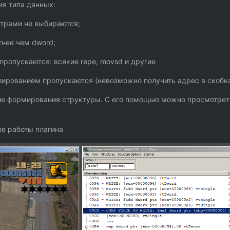
ия типа данных:
трами не выбираются;
тнее чем dword;
пропускаются: всякие repe, movsd и другие
лированием пропускаются (невозможно получить адрес в скобк
сле формирования структуры. С его помощью можно просмотрет
ле работы плагина