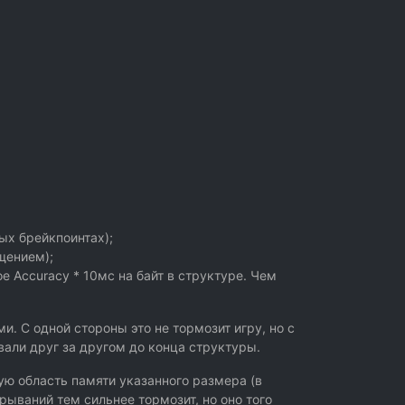
ых брейкпоинтах);
щением);
е Accuracy * 10мс на байт в структуре. Чем
и. С одной стороны это не тормозит игру, но с
вали друг за другом до конца структуры.
ую область памяти указанного размера (в
рываний тем сильнее тормозит, но оно того