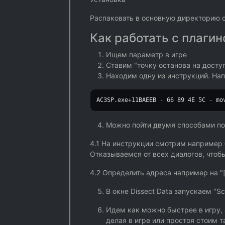
Распаковать в основную директорию с
Как работать с плаги
Ищем параметр в игре
Ставим "точку останова на доступ
Находим одну из инструкций. Нап
AC3SP.exe+
11
BAEEB -
66
89
4
E
5
C - mo
Можно пойти двумя способами по 
4.1 На инструкции смотрим например б
Отказываемся от всех диалогов, чтобы
4.2 Определить адреса например на "[
В окне Dissect Data запускаем "S
Идем как можно быстрее в игру, 
делая в игре или простоя стоим 