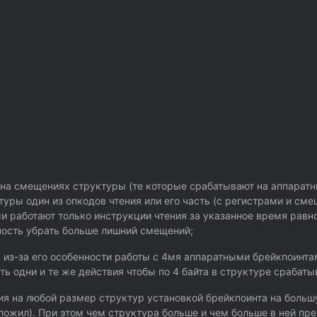
на смещениях структуры (те которые срабатывают на аппаратн
туры один из опкодов чтения или его часть (с регистрами и сме
и работают только инструкции чтения за указанное время равно
ность убрать больше лишний смещений;
 из-за его особенности работы с 4мя аппаратными брейкпоинтам
ь одни и те же действия чтобы по 4 байта в структуре срабаты
ия на любой размер структур установкой брейкпоинта на больш
ложил). При этом чем структура больше и чем больше в ней пре