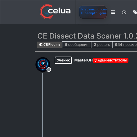
CE Dissect Data Scaner 1.0.
6
сообщения
2
posters
944
просмо
CE Plugins
Ученик
MasterGH
АДМИНИСТРАТОРЫ
Не в сети