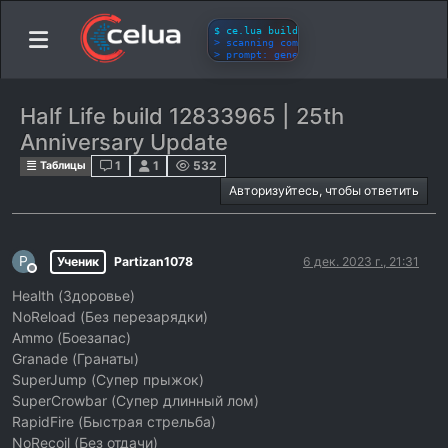
Half Life build 12833965 | 25th
Anniversary Update
1
1
532
Таблицы
Авторизуйтесь, чтобы ответить
P
Ученик
Partizan1078
6 дек. 2023 г., 21:31
Не в сети
Health (Здоровье)
NoReload (Без перезарядки)
Ammo (Боезапас)
Granade (Гранаты)
SuperJump (Супер прыжок)
SuperCrowbar (Супер длинный лом)
RapidFire (Быстрая стрельба)
NoRecoil (Без отдачи)