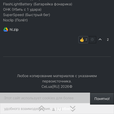
FlashLightBattery (Батарейка фонарика)
OHK (Убить с 1 удара)
SuperSpeed (Быстрый бег)
Noclip (Полёт)
hl.zip
2
Любое копирование материалов с указанием
первоисточника.
СeLua[RU] 2026©
Этот сайт использует cookies для более
Понятно!
удобного взаимодействия.
Подробнее
1 / 1