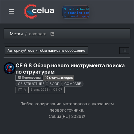
Метки
compare
Авторизуйтесь, чтобы написать сообщение
CE 6.8 Обзор нового инструмента поиска
по структурам
Перенесена
Статьи и видео
CE STRUCTURE
БЛОГ
COMPARE
9 апр. 2023 г., 09:07
8
Любое копирование материалов с указанием
первоисточника.
СeLua[RU] 2026©