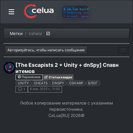
Метки
csharp
Авторизуйтесь, чтобы написать сообщение
[The Escapists 2 + Unity + dnSpy] Спавн
итемов
Перенесена
Статьи и видео
UNITY
CHEATS
DNSPY
CSHARP
БЛОГ
8 апр. 2023 г., 11:52
1
Любое копирование материалов с указанием
первоисточника.
СeLua[RU] 2026©