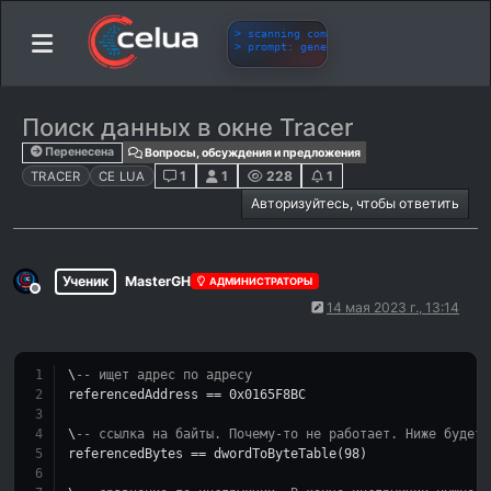
Поиск данных в окне Tracer
Перенесена
Вопросы, обсуждения и предложения
1
1
228
1
TRACER
CE LUA
Авторизуйтесь, чтобы ответить
Ученик
MasterGH
АДМИНИСТРАТОРЫ
Не в сети
14 мая 2023 г., 13:14
\
-- ищет адрес по адресу
referencedAddress == 
0x0165F8BC
\
-- ссылка на байты. Почему-то не работает. Ниже будет 
referencedBytes == dwordToByteTable(
98
)