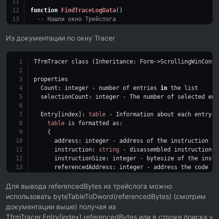
function
FindTraceLogData
()
-- Нашли окно Трейслога
  tracerForm = GetTTreeViewTracelogs()
-- Перебираем все записи
Из документации по окну Tracer
for
 index=
0
, tracerForm.Count 
do
-- Если запись пуста, то пропускаем
TfrmTracer class (Inheritance: Form->ScrollingWinContr
if
 tracerForm.Entry[index] ~= 
nil
then
local
 entry = tracerForm.Entry[index]
properties
if
 Compare(entry) 
then
  Count: integer - number of entries 
in
 the list
        Selected(entry, index)
  selectionCount: integer - The number of selected ent
        PrintData(entry,index )
end
  Entry[index]: 
table
 - Information about each entry. 
end
table
 is formatted as:
end
    {
end
      address: integer - address of the instruction
      instruction: 
string
 - disassembled instruction
\
-- Можно свое условие
      instructionSize: integer - bytesize of the instr
addressEAX = 
0x001FB780
      referencedAddress: integer - address the code re
      referencedData: bytearray - The bytes of the ref
function
Compare
(entry)
      context: contexttable - the state of the cpu whe
Для вывода referencedBytes из трейслога можно
return
 addressEAX == entry.context.EAX
      hasStackSnapshot: boolean - set to 
true
if
 there
end
использовать byteTableToDword(referencedBytes) (смотрим
      selected: boolean - Set to 
true
if
 the entry is 
документации выше) получая из
function
PrintData
(entry)
TfrmTracer.Entry[index].referencedBytes или в строке поиска у