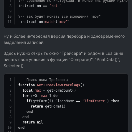
\
-- сравнение по инструкции. В конце инструкции нужно с
instruction == 
"ret "
\
-- так будет искать все вхождения "mov"
 instruction:
match
(
"mov"
)
Ну и более интересная версия перебора и одновременного
выделения записей.
Здесь нужно открыть окно "Трейсера" и рядом в Lua окне
писать свои условия в функции "Compare()", "PrintData()",
Selected()
-- Поиск окна Трейслога
function
GetTTreeViewTracelogs
()
local
max
 = getFormCount()
for
 i=
0
, 
max
-1
do
if
(getForm(i).ClassName == 
'TfrmTracer'
) 
then
return
 getForm(i)
end
end
return
nil
end