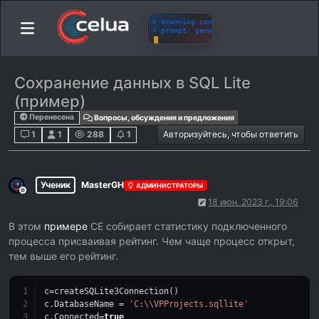
Сохранение данных в SQL Lite
(пример)
Перенесена
Вопросы, обсуждения и предложения
1
1
288
1
Авторизуйтесь, чтобы ответить
Ученик
MasterGH
АДМИНИСТРАТОРЫ
Не в сети
18 июн. 2023 г., 19:06
В этом
примере
CE собирает статистику подключенного
процесса присваивая рейтинг. Чем чаще процесс открыт,
тем выше его рейтинг.
c=createSQLite3Connection()
c.DatabaseName = 
'C:\\VPProjects.sqllite'
c.Connected=
true