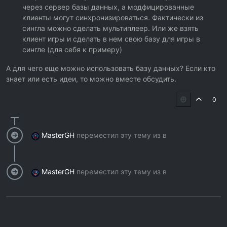
через сервер базы данных, а модфицированные
if
 tn[i]==
'something'
then
 hassomething=
true
end
клиенты могут синхронизироваться. Фактически из
end
сингла можно сделать мультиплеер. Или же взять
if
 hassomething 
then
клиент игры и сделать в нем свою базу для игры в
  pn=process
сингле (для себя к примеру)
if
 (pn==
nil
) 
or
 (p==
'nil'
) 
then
 pn=
'no process'
end
А для чего еще можно использовать базу данных? Если кто
--check if pn is in the table, if so, increment ratin
знает или есть идеи, то можно вместе обсудить.
  q=createSQLQuery()
  q.SQLConnection=c
0
  q.SQLTransaction=t
  q.SQL.Text=
string
.
format
(
[[ Select * from something w
  q.Active=
true
MasterGH
переместил эту тему из в
if
 q.RecordCount>
0
then
print
(
"In the list"
)
    fields=q.Fields
MasterGH
переместил эту тему из в
print
(
"fieldcount="
..fields.Count)
local
 id=q.FieldByName(
'id'
).asInteger
print
(
"id="
..id)
local
 rating=q.FieldByName(
'rating'
)