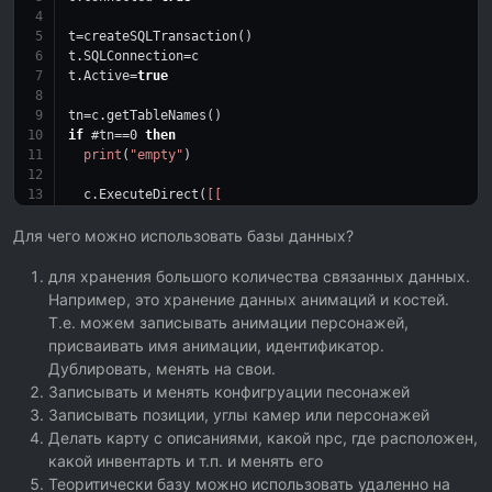
t=createSQLTransaction()
t.SQLConnection=c
t.Active=
true
tn=c.getTableNames()
if
 #tn==
0
then
print
(
"empty"
)
  c.ExecuteDirect(
[[
    CREATE TABLE something (
    'id' INTEGER NOT NULL PRIMARY KEY AUTOINCREMENT,
Для чего можно использовать базы данных?
    'processname' char(256) NOT NULL,
    'rating' INTEGER);
для хранения большого количества связанных данных.
  ]]
)
Например, это хранение данных анимаций и костей.
  tn=c.getTableNames()
Т.е. можем записывать анимации персонажей,
if
 #tn==
0
then
error
(
'no table created'
) 
end
присваивать имя анимации, идентификатор.
Дублировать, менять на свои.
end
Записывать и менять конфигруации песонажей
print
(
"tables:"
)
Записывать позиции, углы камер или персонажей
local
 hassomething=
false
Делать карту с описаниями, какой npc, где расположен,
local
 i
какой инвентарть и т.п. и менять его
for
 i=
1
,#tn 
do
Теоритически базу можно использовать удаленно на
print
(tn[i])