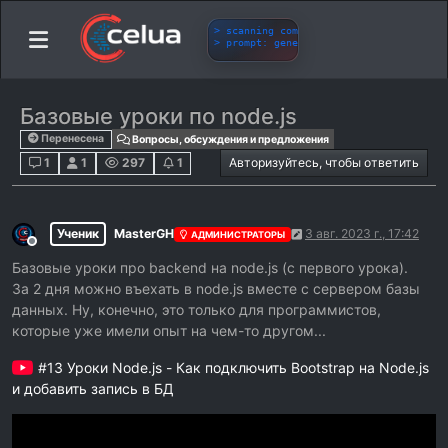
Базовые уроки по node.js
Перенесена
Вопросы, обсуждения и предложения
1
1
297
1
Авторизуйтесь, чтобы ответить
Ученик
MasterGH
3 авг. 2023 г., 17:42
АДМИНИСТРАТОРЫ
Не в сети
Базовые уроки про backend на node.js (с первого урока).
За 2 дня можно въехать в node.js вместе с сервером базы
данных. Ну, конечно, это только для программистов,
которые уже имели опыт на чем-то другом...
#13 Уроки Node.js - Как подключить Bootstrap на Node.js
и добавить запись в БД