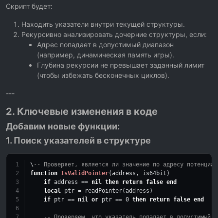
Скрипт будет:
Находить указатели внутри текущей структуры.
Рекурсивно анализировать дочерние структуры, если:
Адрес попадает в допустимый диапазон
(например, динамическая память игры).
Глубина рекурсии не превышает заданный лимит
(чтобы избежать бесконечных циклов).
---
2. Ключевые изменения в коде
Добавим новые функции:
1. Поиск указателей в структуре
\
-- Проверяет, является ли значение по адресу потенциал
function
IsValidPointer
(address, is64bit)
if
 address == 
nil
then
return
false
end
local
 ptr = readPointer(address)
if
 ptr == 
nil
or
 ptr == 
0
then
return
false
end
-- Проверяем, что указатель попадает в допустимый д