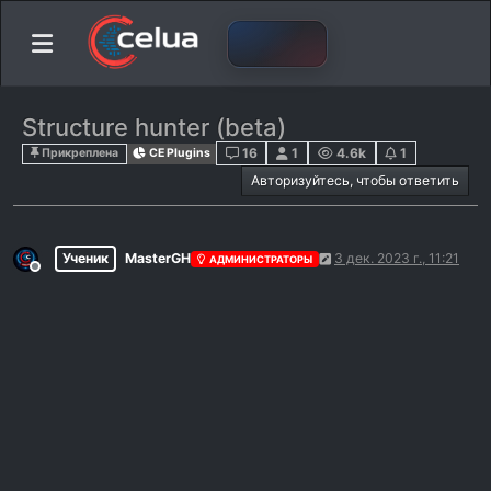
Structure hunter (beta)
16
1
4.6k
1
Прикреплена
CE Plugins
Авторизуйтесь, чтобы ответить
Ученик
MasterGH
3 дек. 2023 г., 11:21
АДМИНИСТРАТОРЫ
Не в сети