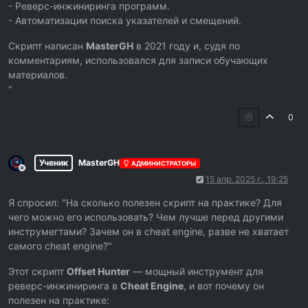
- Реверс-инжиниринга программ.
- Автоматизации поиска указателей и смещений.
Скрипт написан
MasterGH
в 2021 году и, судя по
комментариям, использовался для записи обучающих
материалов.
"
0
Ученик
MasterGH
АДМИНИСТРАТОРЫ
Не в сети
15 апр. 2025 г., 19:25
Я спросил: "На сколько полезен скрипт на практике? Для
чего можно его использовать? Чем лучше перед другими
инструмегтами? Зачем он в cheat engine, разве не хватает
самого cheat engine?"
Этот скрипт
Offset Hunter
— мощный инструмент для
реверс-инжиниринга в
Cheat Engine
, и вот почему он
полезен на практике: