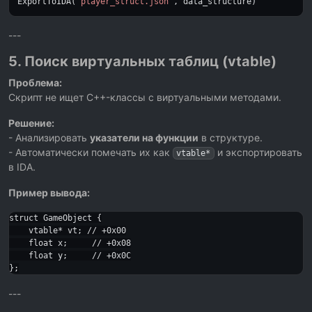
ExportToIDA(
"player_struct.json"
, data_structure)
---
5. Поиск виртуальных таблиц (vtable)
Проблема:
Скрипт не ищет C++-классы с виртуальными методами.
Решение:
- Анализировать
указатели на функции
в структуре.
- Автоматически помечать их как
и экспортировать
vtable*
в IDA.
Пример вывода:
struct GameObject {

    vtable* vt; // +0x00

    float x;     // +0x08

    float y;     // +0x0C

---