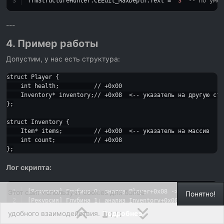
frmStructureHunter.CEEdit_MaxDepth.Text = 
"3"
-- По умол
---
4. Пример работы
Допустим, у нас есть структура:
struct Player {

    int health;          // +0x00

    Inventory* inventory;// +0x08  <-- указатель на другую стру
};

struct Inventory {

    Item* items;         // +0x00  <-- указатель на массив

    int count;           // +0x08

Лог скрипта:
Этот сайт использует cookies для более
[Рекурсия] Глубина 
0
: анализ Player+
0x08
 -> Inventory (
0
Понятно!
[Рекурсия] Глубина 
1
: анализ Inventory+
0x00
 -> Items (
0x
[Рекурсия] Глубина 
2
: анализ Items[
0
] (
0x9A8B7C6D
)
удобного взаимодействия.
Подробнее
1 / 1