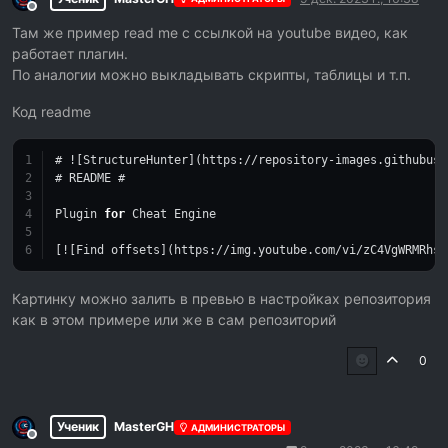
Не в сети
Там же пример read me с ссылкой на youtube видео, как
работает плагин.
По аналогии можно выкладывать скрипты, таблицы и т.п.
Код readme
# ![StructureHunter](https://repository-images.githubuse
# README #
Plugin 
for
 Cheat Engine
[![Find offsets](https://img.youtube.com/vi/zC4VgWRMRhs/
Картинку можно залить в превью в настройках репозитория
как в этом примере или же в сам репозиторий
0
Ученик
MasterGH
АДМИНИСТРАТОРЫ
Не в сети