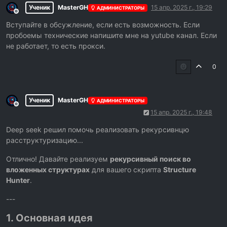
Ученик
MasterGH
15 апр. 2025 г., 19:29
АДМИНИСТРАТОРЫ
Не в сети
Вступайте в обсужление, если есть возможность. Если
пробоемы технические напишите мне на yutube канал. Если
не работает, то есть прокси.
0
Ученик
MasterGH
АДМИНИСТРАТОРЫ
Не в сети
15 апр. 2025 г., 19:48
Deep seek решил помочь реализовать рекурсивнцю
расструктуризацию...
Отлично! Давайте реализуем
рекурсивный поиск во
вложенных структурах
для вашего скрипта
Structure
Hunter
.
---
1. Основная идея