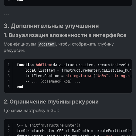
---
3. Дополнительные улучшения
1. Визуализация вложенности в интерфейсе
Модифицируем
, чтобы отображать глубину
AddItem
рекурсии:
function
AddItem
(data_structure_item, recursionLevel)
local
 listItem = frmStructureHunter.CEListView_hunte
    listItem.Caption = 
string
.
format
(
"%s%s"
, 
string
.
rep
(
-- ... (остальной код) ...
end
2. Ограничение глубины рекурсии
Добавим настройку в GUI:
\
-- В InitfrmStructureHunter()
frmStructureHunter.CEEdit_MaxDepth = createEdit(frmStruc