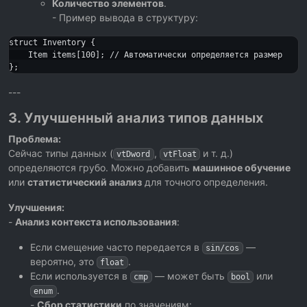
Количество элементов
.
- Пример вывода в структуру:
struct Inventory {

    Item items[100]; // Автоматически определяется размер

---
3. Улучшенный анализ типов данных
Проблема:
Сейчас типы данных (
,
и т. д.)
vtDword
vtFloat
определяются грубо. Можно добавить
машинное обучение
или
статистический анализ
для точного определения.
Улучшения:
-
Анализ контекста использования
:
Если смещение часто передается в
—
sin/cos
вероятно, это
.
float
Если используется в
— может быть
или
cmp
bool
.
enum
-
Сбор статистики
по значениям: