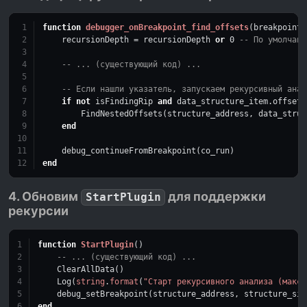
function
debugger_onBreakpoint_find_offsets
(breakpointA
    recursionDepth = recursionDepth 
or
0
-- По умолчани
-- ... (существующий код) ...
-- Если нашли указатель, запускаем рекурсивный анал
if
not
 isFindingRip 
and
 data_structure_item.offset 
        FindNestedOffsets(structure_address, data_struc
end
    debug_continueFromBreakpoint(co_run)
end
4. Обновим
для поддержки
StartPlugin
рекурсии
function
StartPlugin
()
-- ... (существующий код) ...
    ClearAllData()
    Log(
string
.
format
(
"Старт рекурсивного анализа (макс.
    debug_setBreakpoint(structure_address, structure_siz
end