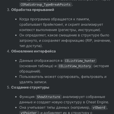
.
CERadioGroup_TypeBreakPoints
Обработка прерываний
Когда программа обращается к памяти,
срабатывает брейкпоинт, и скрипт анализирует
контекст выполнения (регистры, инструкции).
Он определяет, какое смещение в структуре было
затронуто, и сохраняет информацию (RIP, значение,
тип доступа).
Обновление интерфейса
Данные отображаются в
CEListView_hunter
(основная таблица) и
(история
CEListView_History
обращений).
Пользователь может сортировать, фильтровать и
удалять записи.
Создание структуры
Функция
анализирует собранные
ShowStructure
данные и создает новую структуру в Cheat Engine.
Она учитывает типы данных (например,
,
vtDword
) и добавляет их в структуру с
vtPointer