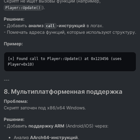
Скрипт не ищет вызовы функций (например,
).
Player::Update()
Решение:
- Добавить
анализ
-инструкций
в логах.
call
- Помечать адреса функций, которые используют структуру.
Пример:
[+] Found call to Player::Update() at
0x123456
(uses
Player+
0x10
)
---
8. Мультиплатформенная поддержка
Проблема:
Скрипт заточен под x86/x64 Windows.
Решение:
- Добавить
поддержку ARM
(Android/iOS) через:
Анализ
AArch64-инструкций
.