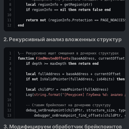
local
 regionInfo = getRegion(ptr)
if
 regionInfo == 
nil
then
return
false
end
return
not
 (regionInfo.Protection == PAGE_NOACCESS 
end
2. Рекурсивный анализ вложенных структур
\
-- Рекурсивно ищет смещения в дочерних структурах
function
FindNestedOffsets
(baseAddress, currentOffset, 
if
 depth >= maxDepth 
then
return
end
local
 fullAddress = baseAddress + currentOffset
if
not
 IsValidPointer(fullAddress, is64bits) 
then
r
local
 childPtr = readPointer(fullAddress)
    Log(
string
.
format
(
"[Рекурсия] Глубина %d: анализ до
-- Ставим брейкпоинт на дочернюю структуру
    debug_setBreakpoint(childPtr, structure_size, type_
        debugger_onBreakpoint_find_offsets(childPtr, de
end
)
3. Модифицируем обработчик брейкпоинтов
end