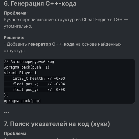
6. Генерация C++-кода
Проблема:
Ручное переписывание структур из Cheat Engine в C++ —
утомительно.
Решение:
- Добавить
генератор C++-кода
на основе найденных
структур:
// Автогенерируемый код

#pragma pack(push, 1)

struct Player {

    int32_t health; // +0x00

    float pos_x;    // +0x04

    float pos_y;    // +0x08

};

---
7. Поиск указателей на код (хуки)
Проблема: