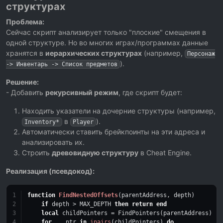
структурах
Проблема:
Сейчас скрипт анализирует только "плоские" смещения в
одной структуре. Но во многих играх/программах данные
хранятся в
иерархических структурах
(например,
Персонаж
).
-> Инвентарь -> Список предметов
Решение:
- Добавить
рекурсивный режим
, где скрипт будет:
Находить указатели на дочерние структуры (например,
в
).
Inventory*
Player
Автоматически ставить брейкпоинты на эти адреса и
анализировать их.
Строить
древовидную структуру
в Cheat Engine.
Реализация (псевдокод):
function
FindNestedOffsets
(parentAddress, depth)
if
 depth > MAX_DEPTH 
then
return
end
local
 childPointers = FindPointers(parentAddress)
for
 _, ptr 
in
ipairs
(childPointers) 
do