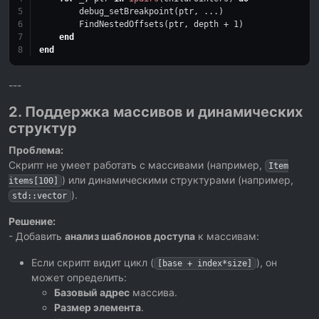
        debug_setBreakpoint(ptr, ...)
        FindNestedOffsets(ptr, depth + 
1
)
end
end
---
2. Поддержка массивов и динамических
структур
Проблема:
Скрипт не умеет работать с массивами (например,
Item
) или динамическими структурами (например,
items[100]
).
std::vector
Решение:
- Добавить
анализ шаблонов доступа
к массивам:
Если скрипт видит цикл (
), он
[base + index*size]
может определить:
Базовый адрес
массива.
Размер элемента
.