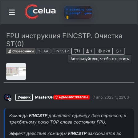
FPU инструкция FINCSTP. Очистка
ST(0)
1
1
228
1
CE AA
FINCSTP
Справочники
Авторизуйтесь, чтобы ответить
Ученик
MasterGH
7 апр. 2023 г., 22:00
АДМИНИСТРАТОРЫ
Не в сети
Команда
FINCSTP
добавляет единицу (без переноса) к
трехбитному полю TOP слова состояния FPU.
Эффект действия команды
FINCSTP
заключается во