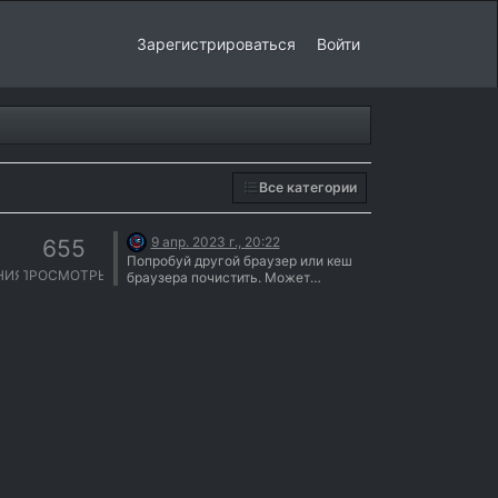
Зарегистрироваться
Войти
Все категории
9 апр. 2023 г., 20:22
655
Попробуй другой браузер или кеш
НИЯ
ПРОСМОТРЫ
браузера почистить. Может
поможет. Иногда ссылки
кешируются и автоматически
подставляются неверные.