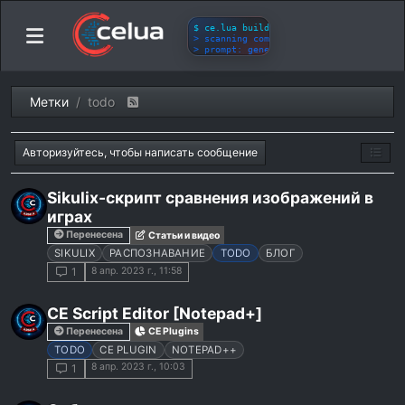
Метки
todo
Авторизуйтесь, чтобы написать сообщение
Sikulix-скрипт сравнения изображений в
играх
Перенесена
Статьи и видео
SIKULIX
РАСПОЗНАВАНИЕ
TODO
БЛОГ
8 апр. 2023 г., 11:58
1
CE Script Editor [Notepad+]
Перенесена
CE Plugins
TODO
CE PLUGIN
NOTEPAD++
8 апр. 2023 г., 10:03
1