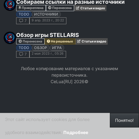
Собираем ссылки на разные источники
Прикреплена
Перенесена
Статьи и видео
TODO
ИСТОЧНИКИ
9 апр. 2023 г., 20:22
7
Обзор игры STELLARIS
Перенесена
Не решенные
Статьи и видео
TODO
ОБЗОР
ИГРА
2 мая 2023 г., 05:26
7
Любое копирование материалов с указанием
первоисточника.
СeLua[RU] 2026©
Этот сайт использует cookies для более
Понятно!
удобного взаимодействия.
Подробнее