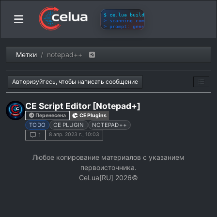
Метки
notepad++
Авторизуйтесь, чтобы написать сообщение
CE Script Editor [Notepad+]
Перенесена
CE Plugins
TODO
CE PLUGIN
NOTEPAD++
8 апр. 2023 г., 10:03
1
Любое копирование материалов с указанием
первоисточника.
СeLua[RU] 2026©