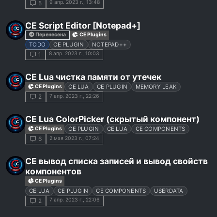
9 апр. 2023 г., 13:48
5
CE Script Editor [Notepad+]
Перенесена
CE Plugins
TODO
CE PLUGIN
NOTEPAD++
8 апр. 2023 г., 10:03
1
CE Lua чистка памяти от утечек
CE Plugins
CE LUA
CE PLUGIN
MEMORY LEAK
7 апр. 2023 г., 22:26
2
CE Lua ColorPicker (скрытый компонент)
CE Plugins
CE PLUGIN
CE LUA
CE COMPONENTS
2 мая 2023 г., 07:24
6
CE вывод списка записей и вывод свойств
компонентов
CE Plugins
CE LUA
CE PLUGIN
CE COMPONENTS
USERDATA
7 апр. 2023 г., 22:06
2