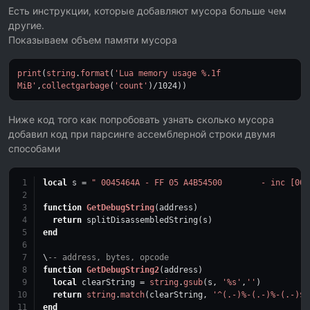
Есть инструкции, которые добавляют мусора больше чем
другие.
Показываем объем памяти мусора
print
(
string
.
format
(
'Lua memory usage %.1f
MiB'
,
collectgarbage
(
'count'
)/
1024
))
Ниже код того как попробовать узнать сколько мусора
добавил код при парсинге ассемблерной строки двумя
способами
local
 s = 
" 0045464A - FF 05 A4B54500        - inc [004
function
GetDebugString
(address)
return
 splitDisassembledString(s)
end
\
-- address, bytes, opcode
function
GetDebugString2
(address)
local
 clearString = 
string
.
gsub
(s, 
'%s'
,
''
)
return
string
.
match
(clearString, 
'^(.-)%-(.-)%-(.-)$'
end