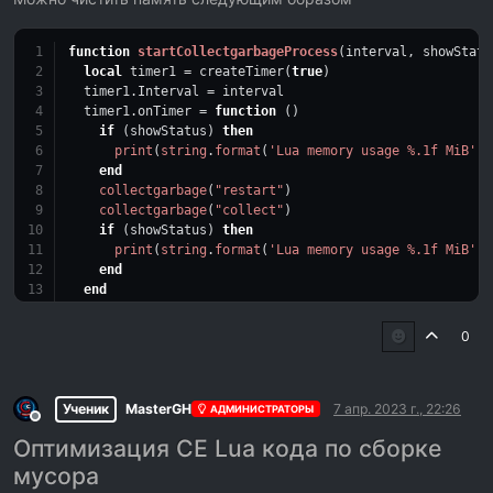
function
startCollectgarbageProcess
(interval, showStatu
local
 timer1 = createTimer(
true
)  
  timer1.Interval = interval  
  timer1.onTimer = 
function
()
if
 (showStatus) 
then
print
(
string
.
format
(
'Lua memory usage %.1f MiB'
,
c
end
collectgarbage
(
"restart"
)
collectgarbage
(
"collect"
)    
if
 (showStatus) 
then
print
(
string
.
format
(
'Lua memory usage %.1f MiB'
,
c
end
end
end
0
\
-- Собирать каждую 1 минуту и показать результат
startCollectgarbageProcess(
60000
, 
true
)
Ученик
MasterGH
7 апр. 2023 г., 22:26
АДМИНИСТРАТОРЫ
Не в сети
Оптимизация CE Lua кода по сборке
мусора