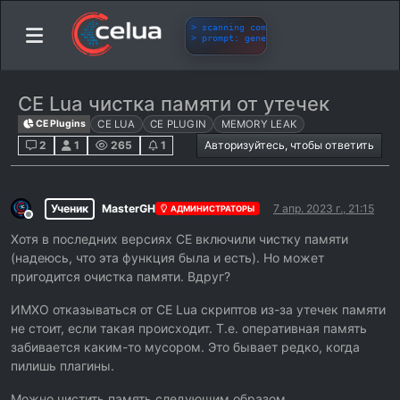
CE Lua чистка памяти от утечек
CE Plugins
CE LUA
CE PLUGIN
MEMORY LEAK
2
1
265
1
Авторизуйтесь, чтобы ответить
Ученик
MasterGH
7 апр. 2023 г., 21:15
АДМИНИСТРАТОРЫ
Не в сети
Хотя в последних версиях CE включили чистку памяти
(надеюсь, что эта функция была и есть). Но может
пригодится очистка памяти. Вдруг?
ИМХО отказываться от CE Lua скриптов из-за утечек памяти
не стоит, если такая происходит. Т.е. оперативная память
забивается каким-то мусором. Это бывает редко, когда
пилишь плагины.
Можно чистить память следующим образом