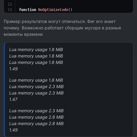
function
NoOptimizeCode
()
  GetDebugString2()
end
Пример результатов могут отличаться. Фиг его знает
почему. Возможно работает сборщик мусора в разные
function
OptimizeCode
()
моменты времени
  GetDebugString()
end
Lua memory usage 1.8 MiB
local
 countRepeat = 
500000
-- add more cycle
Lua memory usage 1.8 MiB
local
 x1 = 
0
Lua memory usage 1.8 MiB
local
 x2 = 
0
1.49
x1 = getTickCount()
Lua memory usage 1.8 MiB
print
(
string
.
format
(
'Lua memory usage %.1f MiB'
,
collect
Lua memory usage 2.3 MiB
for
 i = 
1
, countRepeat 
do
 NoOptimizeCode() 
end
print
(
string
.
format
(
'Lua memory usage %.1f MiB'
,
collect
Lua memory usage 2.3 MiB
x2 = getTickCount()
1.47
for
 i = 
1
, countRepeat 
do
 OptimizeCode() 
end
print
(
string
.
format
(
'Lua memory usage %.1f MiB'
,
collect
Lua memory usage 2.3 MiB
Lua memory usage 2.8 MiB
print
(
string
.
format
(
"%.2f"
, (x2 - x1)/(getTickCount() -
Lua memory usage 2.8 MiB
1.49