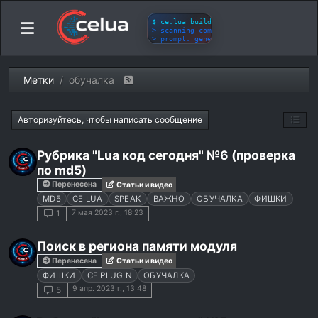
Метки
обучалка
Авторизуйтесь, чтобы написать сообщение
Рубрика "Lua код сегодня" №6 (проверка
по md5)
Перенесена
Статьи и видео
MD5
CE LUA
SPEAK
ВАЖНО
ОБУЧАЛКА
ФИШКИ
7 мая 2023 г., 18:23
1
Поиск в региона памяти модуля
Перенесена
Статьи и видео
ФИШКИ
CE PLUGIN
ОБУЧАЛКА
9 апр. 2023 г., 13:48
5