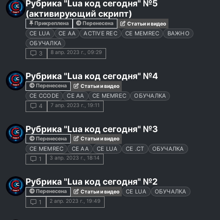
Рубрика "Lua код сегодня" №5
(активирующий скрипт)
Прикреплена
Перенесена
Статьи и видео
CE LUA
CE AA
ACTIVE REC
CE MEMREC
ВАЖНО
ОБУЧАЛКА
8 апр. 2023 г., 09:29
3
Рубрика "Lua код сегодня" №4
Перенесена
Статьи и видео
CE CCODE
CE AA
CE MEMREC
ОБУЧАЛКА
7 апр. 2023 г., 19:11
4
Рубрика "Lua код сегодня" №3
Перенесена
Статьи и видео
CE MEMREC
CE AA
CE LUA
CE .CT
ОБУЧАЛКА
3 апр. 2023 г., 18:14
1
Рубрика "Lua код сегодня" №2
Перенесена
CE LUA
ОБУЧАЛКА
Статьи и видео
2 апр. 2023 г., 19:49
1