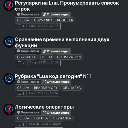
Регулярки на Lua. Пронумеровать список
строк
Перенесена
Статьи и видео
CE LUA
ОБУЧАЛКА
REGULAR
1 апр. 2023 г., 23:05
1
Сравнение времени выполнения двух
функций
Перенесена
Статьи и видео
ОБУЧАЛКА
CE LUA
OPTIMIZATION
7 апр. 2023 г., 21:56
2
Рубрика "Lua код сегодня" №1
Перенесена
Статьи и видео
CE LUA
READMEMORY
ОБУЧАЛКА
1 апр. 2023 г., 19:24
1
Логические операторы
Перенесена
Статьи и видео
CE LUA
ЛОГИКА
ОБУЧАЛКА
19 мар. 2023 г., 16:09
1