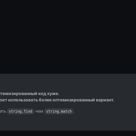
птимизированный код хуже.
тоит использовать более оптимизированный вариант.
вать
чем
.
string.find
string.match