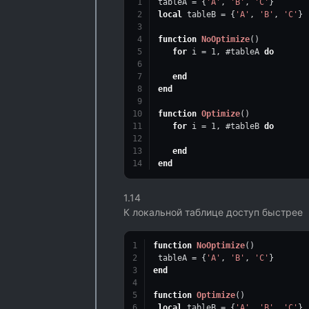
tableA = {
'A'
, 
'B'
, 
'C'
}
local
 tableB = {
'A'
, 
'B'
, 
'C'
}
function
NoOptimize
()
for
 i = 
1
, #tableA 
do
end
end
function
Optimize
()
for
 i = 
1
, #tableB 
do
end
end
1.14
К локальной таблице доступ быстрее
function
NoOptimize
()
 tableA = {
'A'
, 
'B'
, 
'C'
}
end
function
Optimize
()
local
 tableB = {
'A'
, 
'B'
, 
'C'
}