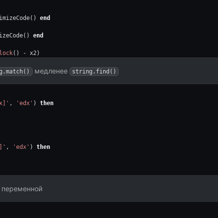
imizeCode() 
end
izeCode() 
end
lock
() - x2)
 - x1)
медленее
g.match()
string.find()
deltaTimeNoOptimize/deltaTimeOptimize))
x]'
, 
'edx'
) 
then
]'
, 
'edx'
) 
then
 переменной