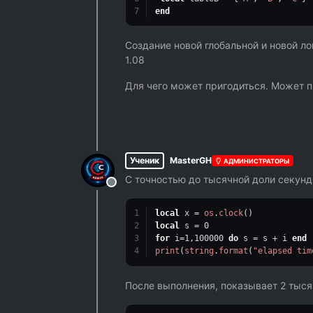
end
Создание новой глобальной и новой л
1.08
Для чего может пригодиться. Может п
Ученик
MasterGH
АДМИНИСТРАТОРЫ
С точностью до тысячной доли секунд
Не в сети
local
 x = 
os
.
clock
()
local
 s = 
0
for
 i=
1
,
100000
do
 s = s + i 
end
print
(
string
.
format
(
"elapsed tim
После выполнения, показывает 2 тыся