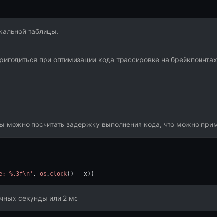
окальной таблицы.
ригодиться при оптимизации кода трассировке на брейкпоинтах
ы можно посчитать задержку выполнения кода, что можно прим
e: %.3f\n"
, 
os
.
clock
() - x))
чных секунды или 2 мс