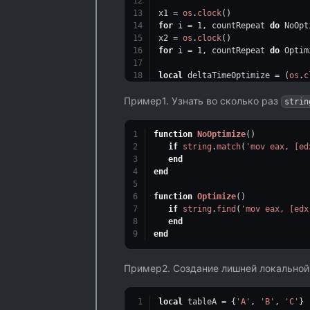
x1 = 
os
.
clock
()
for
 i = 
1
, countRepeat 
do
 NoOpt
x2 = 
os
.
clock
()
for
 i = 
1
, countRepeat 
do
 Optim
local
 deltaTimeOptimize = (
os
.
c
local
 deltaTimeNoOptimize = (x2
Пример1. Узнать во сколько раз
strin
print
(
string
.
format
(
"%.2f\n"
,  
function
NoOptimize
()
if
string
.
match
(
'mov eax, [ed
end
end
function
Optimize
()
if
string
.
find
(
'mov eax, [edx
end
end
Пример2. Создание лишней локальной
local
 tableA = {
'A'
, 
'B'
, 
'C'
}