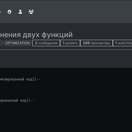
нения двух функций
2
сообщения
1
posters
286
просмотры
1
watchin
A
OPTIMIZATION
мизированный код]]
--
ированный код]]
--