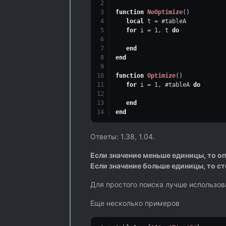
function
NoOptimize
()
local
 t = #tableA
for
 i = 
1
, t 
do
end
end
function
Optimize
()
for
 i = 
1
, #tableA 
do
end
end
Ответы: 1.38, 1.04.
Если значение меньше единицы, то о
Если значение больше единицы, то с
Для простого поиска лучше использо
Еще несколько примеров