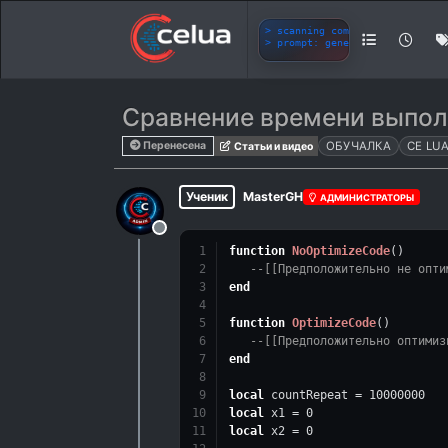
Сравнение времени выпол
Перенесена
ОБУЧАЛКА
CE LU
Статьи и видео
Ученик
MasterGH
АДМИНИСТРАТОРЫ
Не в сети
function
NoOptimizeCode
()
--[[Предположительно не опти
end
function
OptimizeCode
()
--[[Предположительно оптимиз
end
local
 countRepeat = 
10000000
local
 x1 = 
0
local
 x2 = 
0