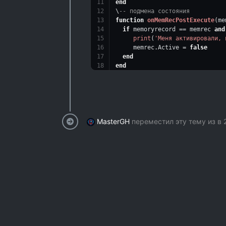
end
\
-- подмена состояния
function
onMemRecPostExecute
(me
if
 memoryrecord == memrec 
and
print
(
'Меня активировали, 
     memrec.Active = 
false
end
end
{$asm}
[ENABLE]
{$lua}
print
(
'Состояния сейчас '
..(m
MasterGH
переместил эту тему из в
print
(
'Пишу в адрес [адрес..]
{$asm}
// написать свой адрес
 //[адрес..]:
 // dd  (float)
10000.0
 // написать свой адрес
 //[адрес..]:
 // dd  (float)
10000.0
 // написать свой адрес
 //[адрес..]: