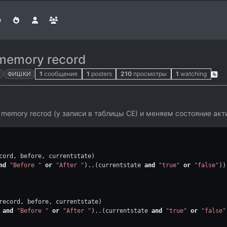
memory record
1
сообщения
1
posters
210
просмотры
1
watching
ФИШКИ
memory recrod (у записи в таблицы CE) и меняем состояние ак
cord, before, currentstate)
nd
"Before "
or
"After "
)..(currentstate 
and
"true"
or
"false"
))
record, before, currentstate)
 
and
"Before "
or
"After "
)..(currentstate 
and
"true"
or
"false"