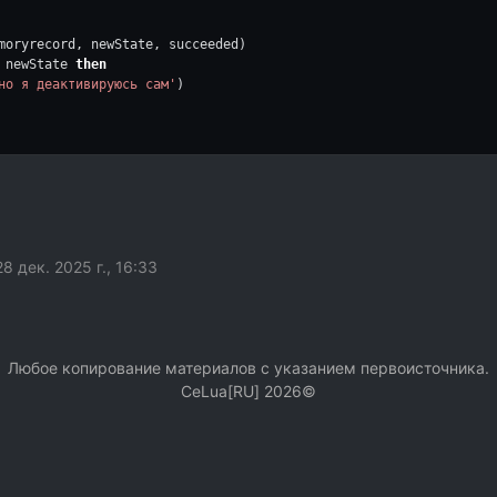
moryrecord, newState, succeeded)
 newState 
then
но я деактивируюсь сам'
)
emrec.Active 
and
"true"
or
"false"
))
28 дек. 2025 г., 16:33
 ... (float)10000.0'
)
Любое копирование материалов с указанием первоисточника.
СeLua[RU] 2026©