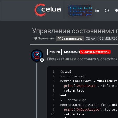
Управление состояниями 
Перенесена
CE AA
CE MEMREC
Статьи и видео
Ученик
MasterGH
АДМИНИСТРАТОРЫ
Перехватываем состояния у checkbox 
Не в сети
{$lua}
\
-- прсто инфо
memrec.OnActivate = 
function
(re
print
(
"OnActivate"
..(before 
a
return
true
end
\
-- прсто инфо
memrec.OnDeactivate = 
function
(
print
(
"OnDeactivate"
..(before
return
true