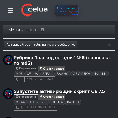
Метки
важно
Авторизуйтесь, чтобы написать сообщение
Рубрика "Lua код сегодня" №6 (проверка
по md5)
Перенесена
Статьи и видео
MD5
CE LUA
SPEAK
ВАЖНО
ОБУЧАЛКА
ФИШКИ
7 мая 2023 г., 18:23
1
Запустить активирющий скрипт CE 7.5
Перенесена
Статьи и видео
CE AA
ACTIVE REC
CE LUA
ВАЖНО
11 июл. 2023 г., 14:11
5