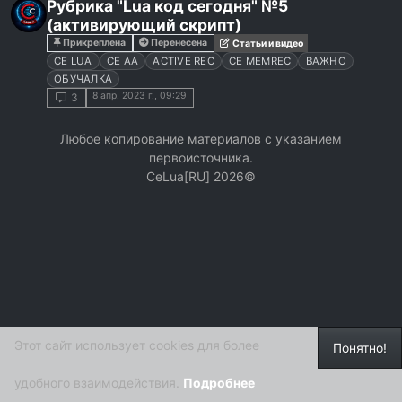
Рубрика "Lua код сегодня" №5
(активирующий скрипт)
Прикреплена
Перенесена
Статьи и видео
CE LUA
CE AA
ACTIVE REC
CE MEMREC
ВАЖНО
ОБУЧАЛКА
8 апр. 2023 г., 09:29
3
Любое копирование материалов с указанием
первоисточника.
СeLua[RU] 2026©
Этот сайт использует cookies для более
Понятно!
удобного взаимодействия.
Подробнее