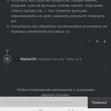
погуглить про скрытие процессов, секций памяти,
модулей, хуки на функции (чтение памяти, получение
списка процессов...). Хук позволит функцию
перенаправить на свою, изменить результат и вернуть
его.
посмотреть про обработку исключений в исхолниках на
примере stealthmode плагина в ce
0
MasterGH
переместил эту тему из в
Любое копирование материалов с указанием
первоисточника.
СeLua[RU] 2026©
Этот сайт использует cookies для более
Понятно!