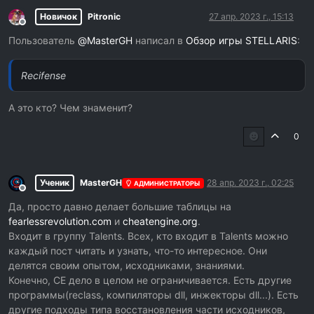
Новичок
Pitronic
27 апр. 2023 г., 15:13
Не в сети
Пользователь
@
MasterGH
написал в
Обзор игры STELLARIS
:
Recifense
А это кто? Чем знаменит?
0
Ученик
MasterGH
28 апр. 2023 г., 02:25
АДМИНИСТРАТОРЫ
Не в сети
Да, просто давно делает большие таблицы на
fearlessrevolution.com
и
cheatengine.org
.
Входит в группу Talents. Всех, кто входит в Talents можно
каждый пост читать и узнать, что-то интересное. Они
делятся своим опытом, исходниками, знаниями.
Конечно, CE дело в целом не ограничивается. Есть другие
программы(reclass, компиляторы dll, инжекторы dll...). Есть
другие подходы типа восстановления части исходников,