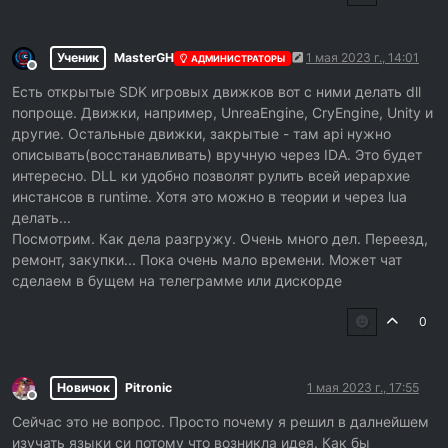
Ученик
MasterGH
1 мая 2023 г., 14:01
АДМИНИСТРАТОРЫ
Не в сети
Есть открытые SDK игровых движков вот с ними делать dll
попроще. Движки, например, UnreaEngine, CryEngine, Unity и
другие. Остальные движки, закрытые - там api нужно
описывать(восстанавливать) вручную через IDA. Это будет
интересно. DLL ки удобно позволят рулить всей иерархие
инстансов в runtime. Хотя это можно в теории и через lua
делать...
Посмотрим. Как дела разгружу. Очень много дел. Переезд,
ремонт, закупки... Пока очень мало времени. Может чат
сделаем в бущем на телеграмме или дискорде
0
Новичок
Pitronic
1 мая 2023 г., 17:55
Не в сети
Сейчас это не вопрос. Просто почему я решил в далнейшем
изучать языки си потому что возникла идея. Как бы