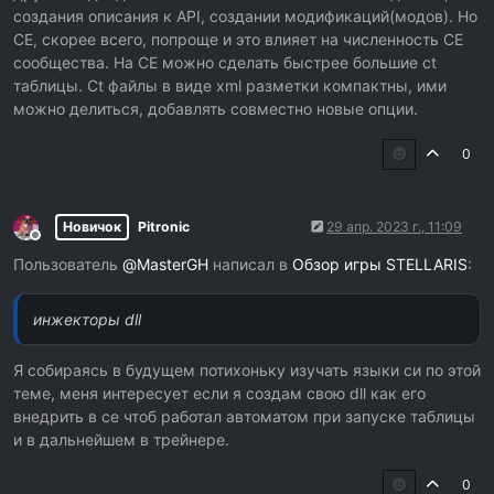
создания описания к API, создании модификаций(модов). Но
CE, скорее всего, попроще и это влияет на численность CE
сообщества. На CE можно сделать быстрее большие ct
таблицы. Ct файлы в виде xml разметки компактны, ими
можно делиться, добавлять совместно новые опции.
0
Новичок
Pitronic
29 апр. 2023 г., 11:09
Не в сети
Пользователь
@
MasterGH
написал в
Обзор игры STELLARIS
:
инжекторы dll
Я собираясь в будущем потихоньку изучать языки си по этой
теме, меня интересует если я создам свою dll как его
внедрить в ce чтоб работал автоматом при запуске таблицы
и в дальнейшем в трейнере.
0