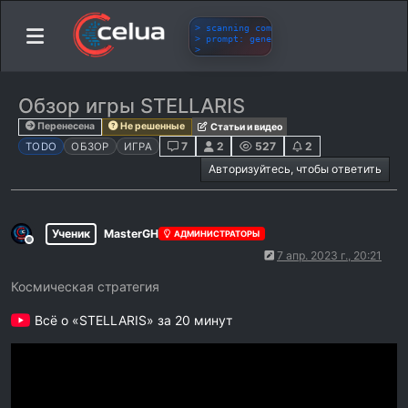
Обзор игры STELLARIS
Перенесена
Не решенные
Статьи и видео
7
2
527
2
TODO
ОБЗОР
ИГРА
Авторизуйтесь, чтобы ответить
Ученик
MasterGH
АДМИНИСТРАТОРЫ
Не в сети
7 апр. 2023 г., 20:21
Космическая стратегия
Всё о «STELLARIS» за 20 минут