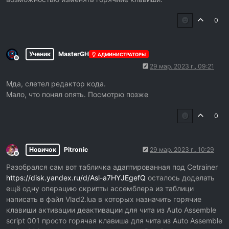
returnhere:]]
) 
--// Код скрипта из секции "ENABLE"
0
enabled = 
true
--// Переводим в флаг в положение true
else
--// Если скрипт был включен, тогда его выключаем
Ученик
MasterGH
АДМИНИСТРАТОРЫ
Не в сети
29 мар. 2023 г., 09:21
autoAssemble(
[[
Мда, слетел редактор кода.
00020079:
Мало, что понял опять. Посмотрю позже
add [rcx+00000001],cl
0
dealloc(newmem)]]
) 
--// Код из секции DISABLE
enabled = 
false
--// Переводим в флаг в положение true
Новичок
Pitronic
29 мар. 2023 г., 10:29
Не в сети
end
Разобрался сам вот табличка адаптированная под Cetrainer
https://disk.yandex.ru/d/Asl-a7HYJEgefQ
осталось доделать
end
--// Конец функции
ещё одну операцию скрипты ассемблера из таблици
createHotkey(Cheat, VK_F12) 
--// Создание горячей клави
написать в файл Vlad2.lua в которых назначить горячие
клавиши активации деактивации для чита из Auto Assemble
function
FormClose
(sender)
--// Функция закрытия окна т
script 001 просто горячая клавиша для чита из Auto Assemble