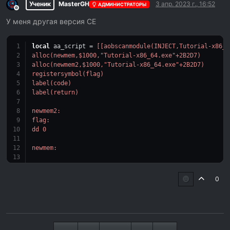
Ученик
MasterGH
3 апр. 2023 г., 16:52
АДМИНИСТРАТОРЫ
Не в сети
У меня другая версия CE
local
 aa_script = 
[[aobscanmodule(INJECT,Tutorial-x86_6
alloc(newmem,$1000,"Tutorial-x86_64.exe"+2B2D7)
alloc(newmem2,$1000,"Tutorial-x86_64.exe"+2B2D7)
registersymbol(flag)
label(code)
label(return)
newmem2:
flag:
dd 0
newmem:
code:
  sub [rbx+00000790],edx
0
  jmp return
INJECT:
  jmp newmem
  nop