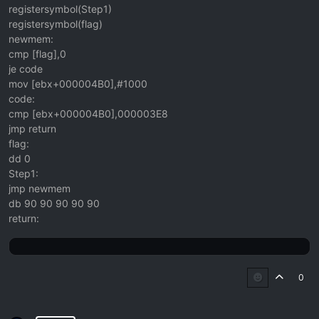
registersymbol(Step1)
registersymbol(flag)
newmem:
cmp [flag],0
je code
mov [ebx+000004B0],#1000
code:
cmp [ebx+000004B0],000003E8
jmp return
flag:
dd 0
Step1:
jmp newmem
db 90 90 90 90 90
return:
0