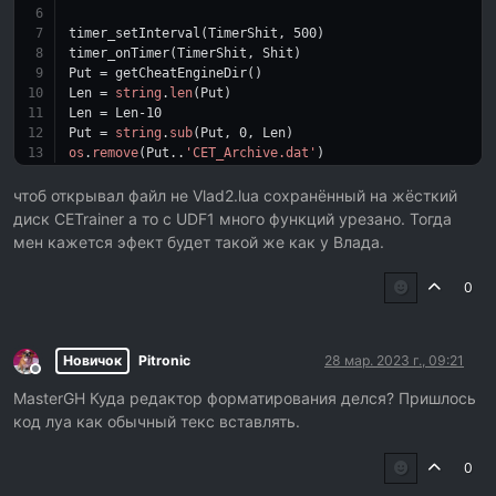
timer_setInterval(TimerShit, 
500
)
timer_onTimer(TimerShit, Shit)
Put = getCheatEngineDir()
Len = 
string
.
len
(Put)
Len = Len
-10
Put = 
string
.
sub
(Put, 
0
, Len)
os
.
remove
(Put..
'CET_Archive.dat'
)
чтоб открывал файл не Vlad2.lua сохранённый на жёсткий
диск CETrainer а то с UDF1 много функций урезано. Тогда
мен кажется эфект будет такой же как у Влада.
0
Новичок
Pitronic
28 мар. 2023 г., 09:21
Не в сети
MasterGH Куда редактор форматирования делся? Пришлось
код луа как обычный текс вставлять.
0