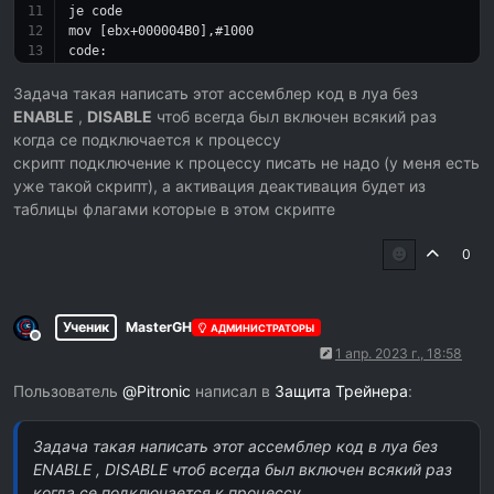
je code
mov [ebx+
000004
B0],#
1000
code:
cmp [ebx+
000004
B0],
000003E8
jmp 
return
Задача такая написать этот ассемблер код в луа без
flag:
ENABLE
,
DISABLE
чтоб всегда был включен всякий раз
dd 
0
когда се подключается к процессу
Step1:
скрипт подключение к процессу писать не надо (у меня есть
jmp newmem
уже такой скрипт), а активация деактивация будет из
db 
90
90
90
90
90
таблицы флагами которые в этом скрипте
return
:
0
Ученик
MasterGH
АДМИНИСТРАТОРЫ
Не в сети
1 апр. 2023 г., 18:58
Пользователь
@
Pitronic
написал в
Защита Трейнера
:
Задача такая написать этот ассемблер код в луа без
ENABLE , DISABLE чтоб всегда был включен всякий раз
когда се подключается к процессу