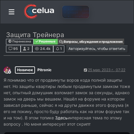
Защита Трейнера
Перенесена
Решенные
Вопросы, обсуждения и предложения
95
2
24.4k
1
Авторизуйтесь, чтобы ответить
Новичок
Pitronic
25 мар. 2023 г., 07:22
Не в сети
Я понимаю что от продвинуты воров кода полной защиты
нет. Но защиты квартиры любым продвинутым замком тоже
нет, опытный домушник взломает замок за секунды, аднако
замок на дверь мы вешаем. Нашёл на форуме на котором
зависал раньше, сейчас я на другм движке этого форума (я
его не покину, просто буду работать как на этом форуме так
и на том). В этом топике
Здесь
интересная тема по этому
вопросу . Но меня интересует этот скрипт