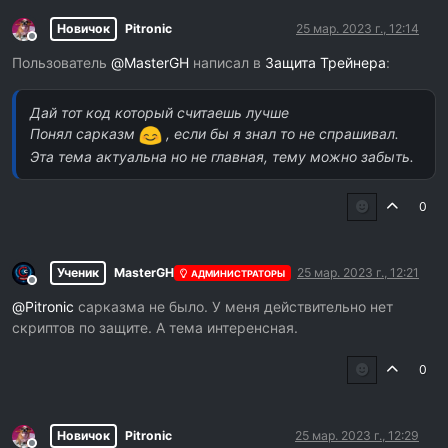
Новичок
Pitronic
25 мар. 2023 г., 12:14
Не в сети
Пользователь
@
MasterGH
написал в
Защита Трейнера
:
Дай тот код который считаешь лучше
Понял сарказм
, если бы я знал то не спрашивал.
Эта тема актуальна но не главная, тему можно забыть.
0
Ученик
MasterGH
25 мар. 2023 г., 12:21
АДМИНИСТРАТОРЫ
Не в сети
@
Pitronic
сарказма не было. У меня действительно нет
скриптов по защите. А тема интеренсная.
0
Новичок
Pitronic
25 мар. 2023 г., 12:29