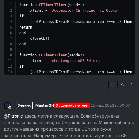
function
CETimer1Timer
(sender)
     xlient = 
'Decompiler CE Trainer v1.0.exe'
if
     (getProcessIDFromProcessName(xlient)==
nil
) 
then
return
end
     closeCE()
end
function
CETimer2Timer
(sender)
     tlient = 
'cheatengine-x86_64.exe'
if
     (getProcessIDFromProcessName(tlient)==
nil
) 
then
return
end
1
     closeCE()
end
Ученик
MasterGH
25 мар. 2023 г., 09:07
function
CETimer3Timer
(sender)
АДМИНИСТРАТОРЫ
Не в сети
     Ollydbs = 
'ollydbg.exe'
@
Pitronic
здесь логика следующая. Если обнаружены
if
процессы по названию, то CE закрывается. Можно добавить
     (getProcessIDFromProcessName(Ollydbs)==
nil
) 
then
return
другие названия процессов и тогда CE тоже буже
end
закрываться. Например, если открыт калькулятор, то CE
     closeCE()