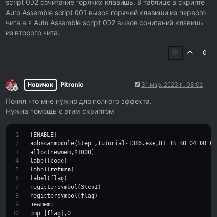
script 002 сочитание горячих клавишь. В таблице в скрипте
closeCE() 
-- // Завершаем процесс трейнера, когда было 
Auto Assemble script 001 вызов горячей клавиши из первого
return
 caFree
чита а в Auto Assemble script 002 вызов сочитаний клавишь
из второго чита.
end
0
form_show(UDF1) 
--// Показываем окно формы UDF, создану
local
 TimerShit = createTimer(UDF2, 
true
)
function
Shit
()
Новичок
Pitronic
31 мар. 2023 г., 08:02
os
.
remove
(
'Vlad2.lua'
) 
Не в сети
os
.
remove
(
'CET_TRAINER.UDF1'
)
Понял что мне нужно дло полного эффекта.
end
Нужна помощь с этим скриптом
timer_setInterval(TimerShit, 
500
)
timer_onTimer(TimerShit, Shit)
[ENABLE]
Put = getCheatEngineDir()
aobscanmodule(Step1,Tutorial-i386.exe,
81
 BB B0 
04
00
00
Len = 
string
.
len
(Put)
alloc(newmem,$
1000
)
Len = Len
-10
label(code)
Put = 
string
.
sub
(Put, 
0
, Len)
label(
return
)
os
.
remove
(Put..
'CET_Archive.dat'
)
label(flag)
registersymbol(Step1)
registersymbol(flag)
newmem:
cmp [flag],
0