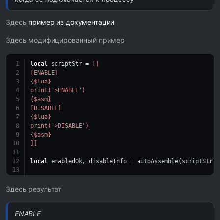
Здесь
пример из документации
Здесь модифицированный пример
local
 scriptStr = 
[[
[ENABLE]
{$lua}
print('>ENABLE')
{$asm}
[DISABLE]
{$lua}
print('>DISABLE')
{$asm}
]]
local
 enabledOk, disableInfo = autoAssemble(scriptStr)
if
 enabledOk 
then
print
(
'>The auto assembler script was enabled success
Здесь результат
else
print
(
'>There was an error enabling the auto assemble
ENABLE
end