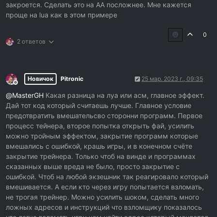
закроется. Сделать это на AA посложнее. Мне кажется
end
проще на lua как в этом примере
function
CETimer4Timer
(sender)
0
     ReClass2013 = 
'reclass2013.exe'
2 ответов
if
     (getProcessIDFromProcessName(ReClass2013)==
nil
) 
th
return
end
     closeCE()
Новичок
Pitronic
25 мар. 2023 г., 09:35
Не в сети
end
@
MasterGH
Какая разница на луа или асм, главное эффект.
function
CETimer5Timer
(sender)
Дай тот код который считаешь лучше. Главное условие
     am743 = 
'am743.exe'
предотвратить вмешательсво сторонни программ. Первое
if
процесс тейнера, второе попытка открыть фай, усилить
     (getProcessIDFromProcessName(am743)==
nil
) 
then
можно тройным эффектом, закрытие программ которые
return
вмешались с ошибкой, крашь игры, и в конечном счёте
end
закрытие трейнера. Только чтоб на винде и программах
     closeCE() 
``` Там видно в скрипте боакировка программ 
сказанных выше вреда не было, просто закрытие с
с расширением exe Можно ли 
ошибкой. Чтоб на любой экзешник так реагировало который
усовершенствовать этот скрипт не уточнять 
вмешивается. А если кто через игру попытается взломать,
име егзешника, а применить к любому ексе? 
не трогая трейнер. Можно усилить шоком, сделать много
То есть задать относительное имя как в асм 
ложных адресов и инструкций что взломщику показалось
прыжок на безымянную метку.