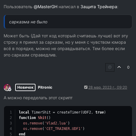
Не в сети
Пользователь
@
MasterGH
написал в
Защита Трейнера
:
сарказма не было
Может быть (Дай тот код который считаешь лучше) вот эту
строку я принял за сарказм, но у меня с чувством юмора
всё в порядке, можно не оправдываться. Тем более если
это сарказм справедлив.
0
Новичок
Pitronic
28 мар. 2023 г., 09:20
Не в сети
А можно переделать этот скрипт
local
 TimerShit = createTimer(UDF2, 
true
)
function
Shit
()
os
.
remove
(
'Vlad2.lua'
) 
os
.
remove
(
'CET_TRAINER.UDF1'
)
end