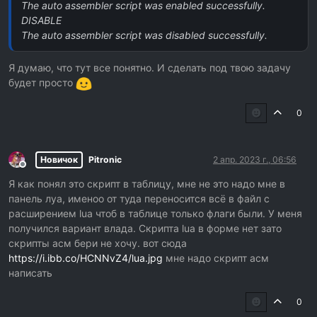
The auto assembler script was enabled successfully.
print
(disableInfo)
DISABLE
local
 disabledOk = autoAssemble(scriptStr, disableInfo)
The auto assembler script was disabled successfully.
if
 disabledOk 
then
Я думаю, что тут все понятно. И сделать под твою задачу
  disableInfo = 
nil
print
(
'>The auto assembler script was disabled succes
будет просто
else
print
(
'>There was an error disabling the auto assembl
0
end
Новичок
Pitronic
2 апр. 2023 г., 06:56
Не в сети
Я как понял это скрипт в таблицу, мне не это надо мне в
панель луа, именоо от туда переносится всё в файл с
расширением lua чтоб в таблице только флаги были. У меня
получился вариант влада. Скрипта lua в форме нет зато
скрипты асм бери не хочу. вот сюда
https://i.ibb.co/HCNNvZ4/lua.jpg
мне надо скрипт асм
написать
0