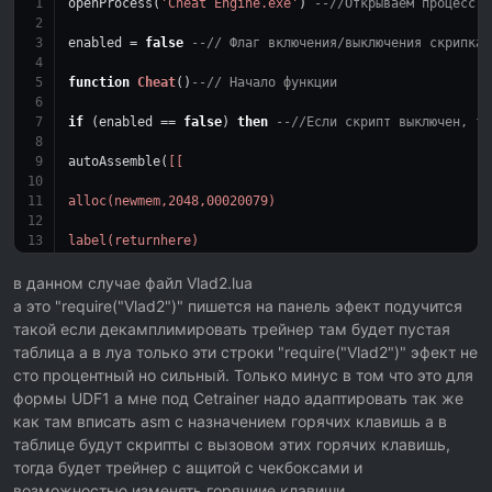
openProcess(
'Cheat Engine.exe'
) 
--//Открываем процесс
enabled = 
false
--// Флаг включения/выключения скрипка
function
Cheat
()
--// Начало функции
if
 (enabled == 
false
) 
then
--//Если скрипт выключен, то
autoAssemble(
[[
alloc(newmem,2048,00020079)
label(returnhere)
newmem:
в данном случае файл Vlad2.lua
а это "require("Vlad2")" пишется на панель эфект подучится
add [rcx+00000001],cl
такой если декамплимировать трейнер там будет пустая
таблица а в луа только эти строки "require("Vlad2")" эфект не
jmp returnhere
сто процентный но сильный. Только минус в том что это для
формы UDF1 а мне под Cetrainer надо адаптировать так же
00020079:
как там вписать asm с назначением горячих клавишь а в
jmp newmem
таблице будут скрипты с вызовом этих горячих клавишь,
тогда будет трейнер с ащитой с чекбоксами и
nop
возможностью изменять горячиие клавиши.