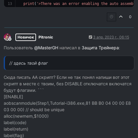
print
(
'>There was an error enabling the auto assemble
end
0
print
(disableInfo)
local
 disabledOk = autoAssemble(scriptStr, disableInfo)
Новичок
Pitronic
3 апр. 2023 г., 06:15
if
 disabledOk 
then
Не в сети
  disableInfo = 
nil
Пользователь
@
MasterGH
написал в
Защита Трейнера
:
print
(
'>The auto assembler script was disabled succes
else
print
(
'>There was an error disabling the auto assembl
// здесь твой флаг
end
Сюда писать АА скрипт? Если не так понял напиши вот этот
скрипт в месте с твоим, без DISABLE отключатся включатся
будут флагами. ```
[ENABLE]
aobscanmodule(Step1,Tutorial-i386.exe,81 BB B0 04 00 00 E8
03 00 00) // should be unique
alloc(newmem,$1000)
label(code)
label(return)
label(flag)