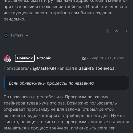
что легче взломать игру чем найти адрес который меняется
при включении и отключении трейнера. И чтоб эти адреса и
инструкции не писать а трейнер сам бы их создавал
рандомно.
0
1 ответ
Новичок
Pitronic
25 мар. 2023 г., 09:49
Не в сети
Пользователь
@
MasterGH
написал в
Защита Трейнера
:
Если обнаружены процессы по названию
По названию не рентабельно. Программ по взлому
трейнеров туева хуча это раз. Возможно пользователь
открывает программу не для взлома (открыл се чтоб
включить спидхак которого в трейнере нет это два. Нужен
фильтр, реакция только на те программы которые пытаются
вмешаться в процесс трейнера, или открыть cetrainer.