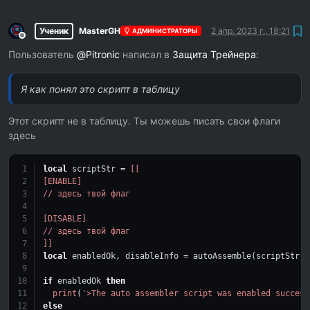
Ученик
MasterGH
2 апр. 2023 г., 18:21
АДМИНИСТРАТОРЫ
Не в сети
Пользователь
@
Pitronic
написал в
Защита Трейнера
:
Я как понял это скрипт в таблицу
Этот скрипт не в таблицу. Ты можешь писать свои флаги
здесь
local
 scriptStr = 
[[
[ENABLE]
// здесь твой флаг
[DISABLE]
// здесь твой флаг
]]
local
 enabledOk, disableInfo = autoAssemble(scriptStr)
if
 enabledOk 
then
print
(
'>The auto assembler script was enabled success
else